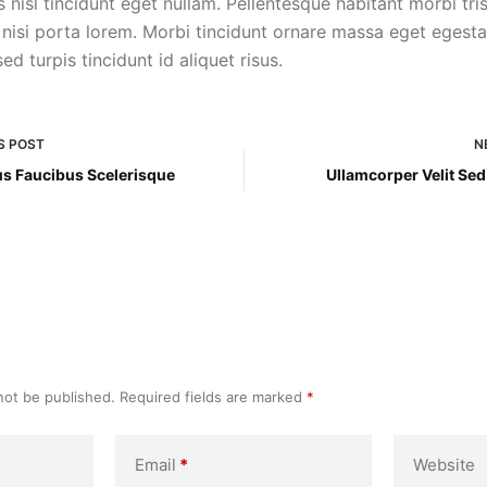
 nisl tincidunt eget nullam. Pellentesque habitant morbi tri
nisi porta lorem. Morbi tincidunt ornare massa eget egesta
sed turpis tincidunt id aliquet risus.
S
POST
N
us Faucibus Scelerisque
Ullamcorper Velit Sed
not be published.
Required fields are marked
*
Email
*
Website