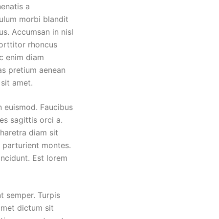
enatis a
bulum morbi blandit
us. Accumsan in nisl
porttitor rhoncus
ec enim diam
tas pretium aenean
sit amet.
an euismod. Faucibus
s sagittis orci a.
haretra diam sit
 parturient montes.
incidunt. Est lorem
nt semper. Turpis
amet dictum sit