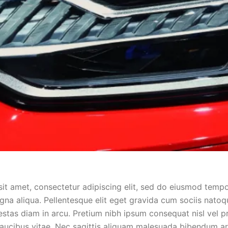
it amet, consectetur adipiscing elit, sed do eiusmod tempo
gna aliqua. Pellentesque elit eget gravida cum sociis natoq
tas diam in arcu. Pretium nibh ipsum consequat nisl vel pr
faucibus vitae. Nec sagittis aliquam malesuada bibendum a