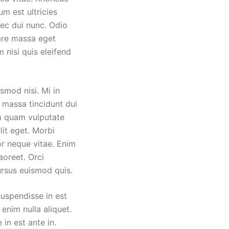
um est ultricies
nec dui nunc. Odio
nare massa eget
 nisi quis eleifend
smod nisi. Mi in
s massa tincidunt dui
um quam vulputate
it eget. Morbi
or neque vitae. Enim
aoreet. Orci
ursus euismod quis.
suspendisse in est
enim nulla aliquet.
in est ante in.