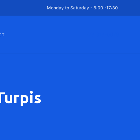
Monday to Saturday - 8:00 -17:30
778 918-5079
CT
Turpis