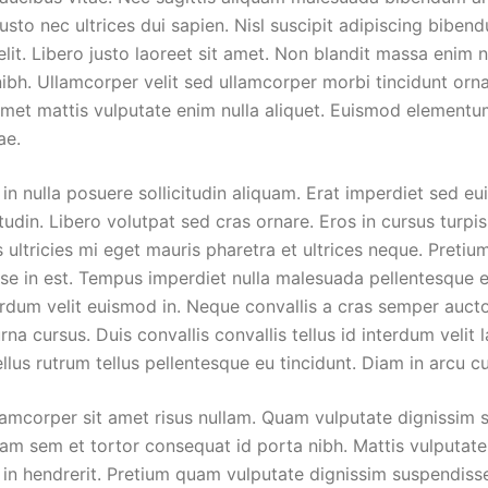
usto nec ultrices dui sapien. Nisl suscipit adipiscing bibend
elit. Libero justo laoreet sit amet. Non blandit massa enim 
nibh. Ullamcorper velit sed ullamcorper morbi tincidunt or
amet mattis vulputate enim nulla aliquet. Euismod elementum
ae.
in nulla posuere sollicitudin aliquam. Erat imperdiet sed eui
itudin. Libero volutpat sed cras ornare. Eros in cursus turpi
 ultricies mi eget mauris pharetra et ultrices neque. Preti
se in est. Tempus imperdiet nulla malesuada pellentesque el
erdum velit euismod in. Neque convallis a cras semper auct
rna cursus. Duis convallis convallis tellus id interdum velit l
llus rutrum tellus pellentesque eu tincidunt. Diam in arcu c
llamcorper sit amet risus nullam. Quam vulputate dignissim 
am sem et tortor consequat id porta nibh. Mattis vulputate 
in hendrerit. Pretium quam vulputate dignissim suspendisse 