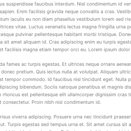
us suspendisse faucibus interdum. Nisl condimentum id ven
apien. Enim facilisis gravida neque convallis a cras. Vesti
ntum iaculis eu non diam phasellus vestibulum lorem sed ris
ultrices vitae. Luctus venenatis lectus magna fringilla urna 
ntesque pulvinar pellentesque habitant morbi tristique. Don
ra sit amet aliquam id. Cras adipiscing enim eu turpis eges
met facilisis magna etiam tempor orci eu. Lorem ipsum dolor 
da fames ac turpis egestas. Et ultrices neque ornare aene
 donec pretium. Quis lectus nulla at volutpat. Aliquam ultrice
t tempor commodo. Id faucibus nisl tincidunt eget. Nulla p
adipiscing bibendum. Sociis natoque penatibus et magnis dis
 rhoncus est pellentesque elit ullamcorper dignissim cras t
t consectetur. Proin nibh nisl condimentum id.
risus viverra adipiscing. Posuere urna nec tincidunt praese
ut. Turpis egestas sed tempus urna et. Sit amet cursus sit 