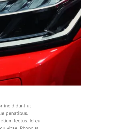
r incididunt ut
ue penatibus.
etium lectus. Id eu
rcu vitae. Rhoncus