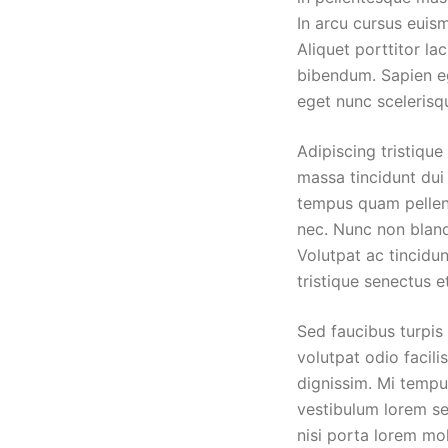
In arcu cursus euis
Aliquet porttitor l
bibendum. Sapien eg
eget nunc scelerisqu
Adipiscing tristique
massa tincidunt dui 
tempus quam pellent
nec. Nunc non bland
Volutpat ac tincidu
tristique senectus e
Sed faucibus turpis
volutpat odio facili
dignissim. Mi tempu
vestibulum lorem sed
nisi porta lorem mol