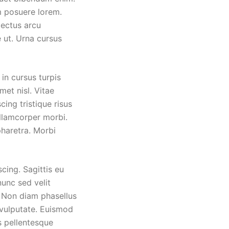
m posuere lorem.
lectus arcu
 ut. Urna cursus
 in cursus turpis
met nisl. Vitae
ng tristique risus
llamcorper morbi.
pharetra. Morbi
cing. Sagittis eu
nunc sed velit
. Non diam phasellus
s vulputate. Euismod
s pellentesque