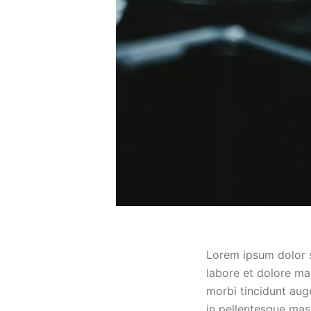
Lorem ipsum dolor s
labore et dolore ma
morbi tincidunt aug
in pellentesque mas