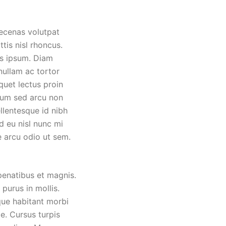
aecenas volutpat
tis nisl rhoncus.
is ipsum. Diam
nullam ac tortor
uet lectus proin
ulum sed arcu non
lentesque id nibh
Id eu nisl nunc mi
e arcu odio ut sem.
 penatibus et magnis.
purus in mollis.
que habitant morbi
ae. Cursus turpis