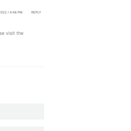
022 / 4:48 PM
REPLY
e visit the