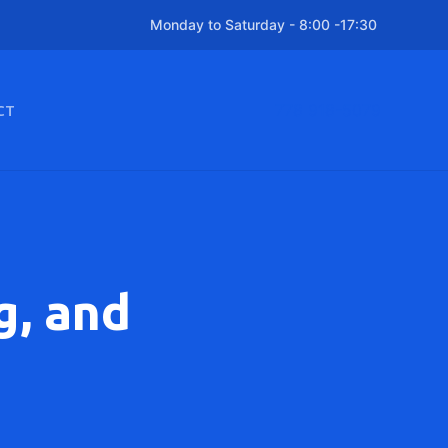
Monday to Saturday - 8:00 -17:30
778 918-5079
CT
g, and