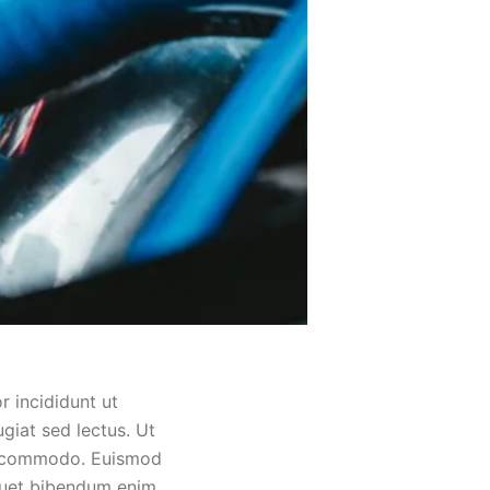
r incididunt ut
giat sed lectus. Ut
is commodo. Euismod
iquet bibendum enim.