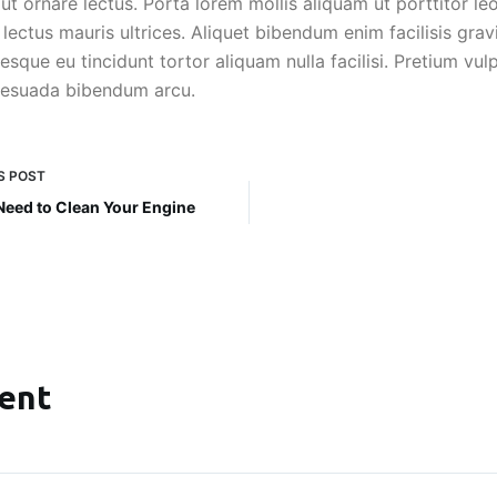
 ut ornare lectus. Porta lorem mollis aliquam ut porttitor l
lectus mauris ultrices. Aliquet bibendum enim facilisis grav
tesque eu tincidunt tortor aliquam nulla facilisi. Pretium vu
alesuada bibendum arcu.
S
POST
Need to Clean Your Engine
ent