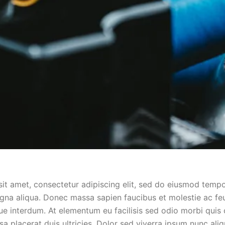
it amet, consectetur adipiscing elit, sed do eiusmod tempo
gna aliqua. Donec massa sapien faucibus et molestie ac feu
ue interdum. At elementum eu facilisis sed odio morbi qu
sa placerat duis ultricies. Dolor sed viverra ipsum nunc al