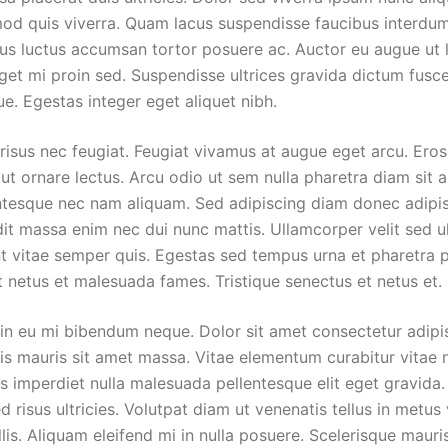
mod quis viverra. Quam lacus suspendisse faucibus interdu
acus luctus accumsan tortor posuere ac. Auctor eu augue ut 
et mi proin sed. Suspendisse ultrices gravida dictum fusce
e. Egestas integer eget aliquet nibh.
 risus nec feugiat. Feugiat vivamus at augue eget arcu. Eros
ut ornare lectus. Arcu odio ut sem nulla pharetra diam sit a
esque nec nam aliquam. Sed adipiscing diam donec adipisci
it massa enim nec dui nunc mattis. Ullamcorper velit sed u
nt vitae semper quis. Egestas sed tempus urna et pharetra 
t netus et malesuada fames. Tristique senectus et netus et.
 in eu mi bibendum neque. Dolor sit amet consectetur adipis
sis mauris sit amet massa. Vitae elementum curabitur vitae 
s imperdiet nulla malesuada pellentesque elit eget gravida
 risus ultricies. Volutpat diam ut venenatis tellus in metu
lis. Aliquam eleifend mi in nulla posuere. Scelerisque mauri