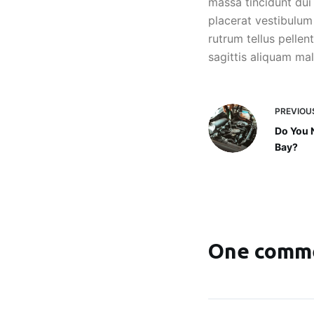
massa tincidunt dui
placerat vestibulum 
rutrum tellus pellen
sagittis aliquam m
PREVIOU
Do You 
Bay?
One comm