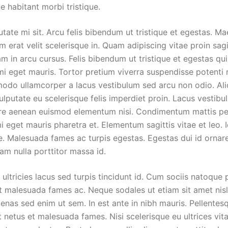
e habitant morbi tristique.
utate mi sit. Arcu felis bibendum ut tristique et egestas. M
m erat velit scelerisque in. Quam adipiscing vitae proin sagit
m in arcu cursus. Felis bibendum ut tristique et egestas qu
mi eget mauris. Tortor pretium viverra suspendisse potenti 
do ullamcorper a lacus vestibulum sed arcu non odio. Aliq
vulputate eu scelerisque felis imperdiet proin. Lacus vestib
re aenean euismod elementum nisi. Condimentum mattis pel
 mi eget mauris pharetra et. Elementum sagittis vitae et leo. 
e. Malesuada fames ac turpis egestas. Egestas dui id ornar
am nulla porttitor massa id.
ultricies lacus sed turpis tincidunt id. Cum sociis natoque
t malesuada fames ac. Neque sodales ut etiam sit amet nisl 
nas sed enim ut sem. In est ante in nibh mauris. Pellentes
t netus et malesuada fames. Nisi scelerisque eu ultrices vit