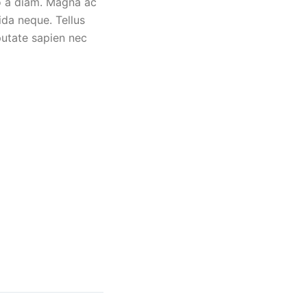
eo a diam. Magna ac
ida neque. Tellus
lputate sapien nec